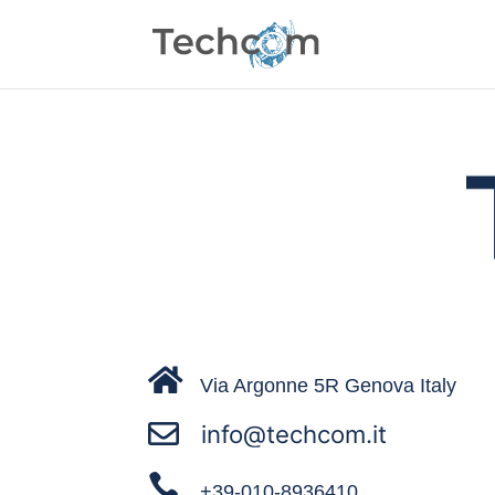

Via Argonne 5R Genova Italy


+39-010-8936410